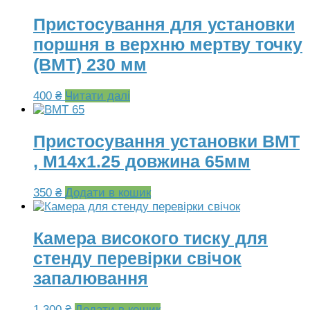
Пристосування для установки
поршня в верхню мертву точку
(ВМТ) 230 мм
400
₴
Читати далі
Пристосування установки ВМТ
, М14х1.25 довжина 65мм
350
₴
Додати в кошик
Камера високого тиску для
стенду перевірки свічок
запалювання
1,300
₴
Додати в кошик